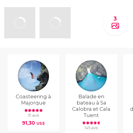
3
Coasteering à
Balade en
Majorque
bateau à Sa
Calobra et Cala
d
Tuent
31 avis
91,30
US$
145 avis