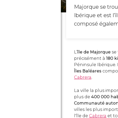
Majorque se tro
Ibérique et est l’
composé égale
L’
île de Majorque
se 
précisément à
180 k
Péninsule Ibérique. 
Îles Baléares
compos
Cabrera
.
La ville la plus impo
plus de
400 000 hab
Communauté autono
villes les plus impo
l'île de
Cabrera
et to