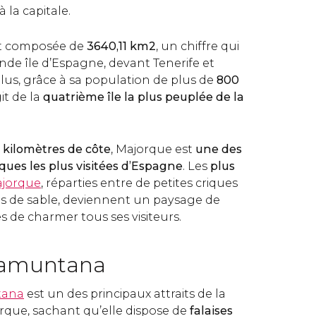
 la capitale.
st composée de
3640,11 km2
, un chiffre qui
rande île d’Espagne, devant Tenerife et
lus, grâce à sa population de plus de
800
agit de la
quatrième île la plus peuplée de la
 kilomètres de côte
, Majorque est
une des
iques les plus visitées d’Espagne
. Les
plus
jorque
, réparties entre de petites criques
s de sable, deviennent un paysage de
s de charmer tous ses visiteurs.
ramuntana
tana
est un des principaux attraits de la
que, sachant qu’elle dispose de
falaises