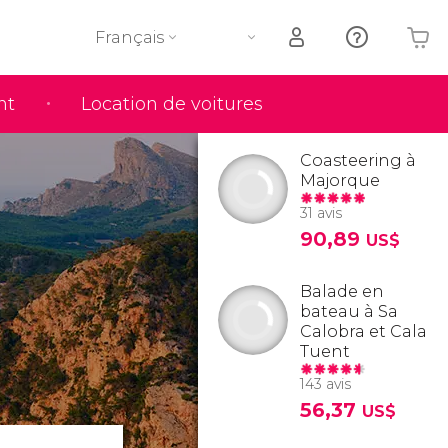
Français
nt
Location de voitures
Votre panier est vide
Coasteering à
Majorque
31 avis
90,89
US$
Balade en
bateau à Sa
Calobra et Cala
Tuent
143 avis
56,37
US$