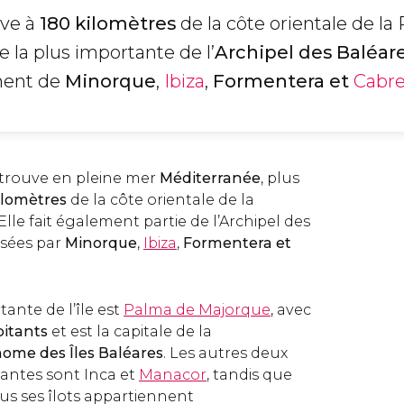
uve à
180 kilomètres
de la côte orientale de la
île la plus importante de l’
Archipel des Baléar
ment de
Minorque
,
Ibiza
,
Formentera et
Cabre
trouve en pleine mer
Méditerranée
, plus
ilomètres
de la côte orientale de la
Elle fait également partie de l’Archipel des
ées par
Minorque
,
Ibiza
,
Formentera et
rtante de l’île est
Palma de Majorque
, avec
itants
et est la capitale de la
me des Îles Baléares
. Les autres deux
rtantes sont Inca et
Manacor
, tandis que
us ses îlots appartiennent