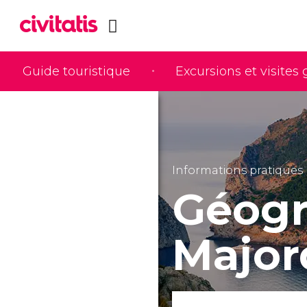
Guide touristique
Excursions et visites
Informations pratiques
Géogr
Major