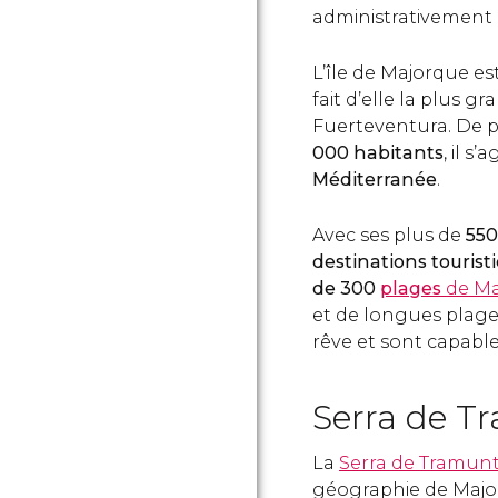
administrativement à
L’île de Majorque e
fait d’elle la plus g
Fuerteventura. De p
000 habitants
, il s’
Méditerranée
.
Avec ses plus de
550
destinations tourist
de 300
plages
de Ma
et de longues plage
rêve et sont capable
Serra de T
La
Serra de Tramun
géographie de Major