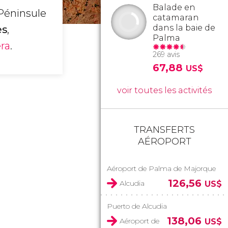
Balade en
 Péninsule
catamaran
dans la baie de
es
,
Palma
ra
.
269 avis
67,88
US$
voir toutes les activités
TRANSFERTS
AÉROPORT
Aéroport de Palma de Majorque
126,56
Alcudia
US$
Puerto de Alcudia
138,06
Aéroport de
US$