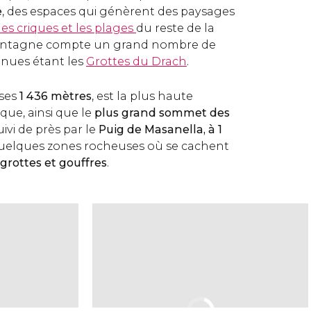
e
, des espaces qui génèrent des paysages
les criques et les plages
du reste de la
montagne compte un grand nombre de
nnues étant les
Grottes du Drach
.
 ses
1 436 mètres
, est la plus haute
ue, ainsi que le
plus grand sommet des
 suivi de près par le
Puig de Masanella, à 1
 quelques zones rocheuses où se cachent
grottes et gouffres
.