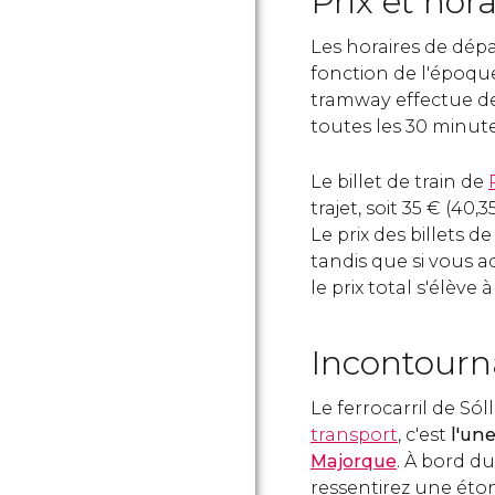
Prix et hora
Les horaires de dépar
fonction de l'époque
tramway effectue des
toutes les 30 minut
Le billet de train de
trajet, soit 35
€
(40,3
Le prix des billets 
tandis que si vous a
le prix total s'élève 
Incontourn
Le ferrocarril de Só
transport
, c'est
l'un
Majorque
. À bord du
ressentirez une ét