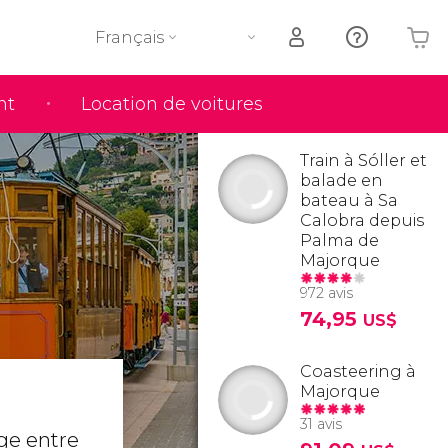
Français
nt
Location de voitures
Votre panier est vide
Train à Sóller et
balade en
bateau à Sa
Calobra depuis
Palma de
Majorque
972 avis
74,95
US$
Coasteering à
Majorque
31 avis
age entre