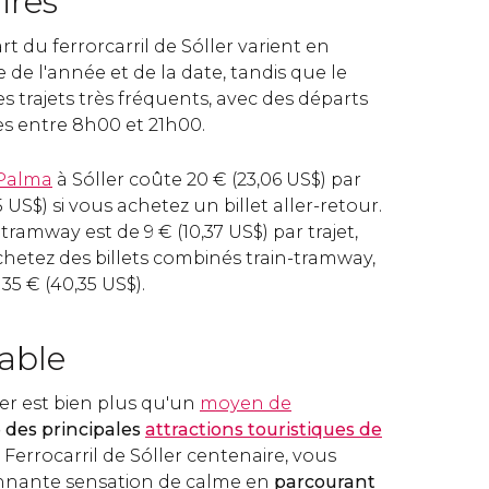
ires
t du ferrorcarril de Sóller varient en
 de l'année et de la date, tandis que le
 trajets très fréquents, avec des départs
es entre 8h00 et 21h00.
Palma
à Sóller coûte 20
€
(23,06
US$
) par
5
US$
) si vous achetez un billet aller-retour.
de tramway est de 9
€
(10,37
US$
) par trajet,
chetez des billets combinés train-tramway,
à 35
€
(40,35
US$
).
able
ller est bien plus qu'un
moyen de
e des principales
attractions touristiques de
 Ferrocarril de Sóller centenaire, vous
onnante sensation de calme en
parcourant