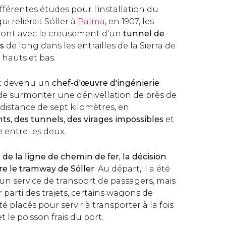
ifférentes études pour l'installation du
ui relierait Sóller à
Palma
, en 1907, les
ont avec le creusement d'un
tunnel de
s
de long dans les entrailles de la Sierra de
 hauts et bas.
st devenu un
chef-d'œuvre d'ingénierie
 de surmonter une dénivellation de près de
distance de sept kilomètres, en
ts, des tunnels, des virages impossibles
et
e entre les deux.
 de la ligne de chemin de fer, la décision
ire le tramway de Sóller
. Au départ, il a été
un service de transport de passagers, mais
r parti des trajets, certains wagons de
 placés pour servir à transporter à la fois
et le poisson frais du port.