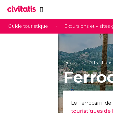
Guide touristique
Excursions et visites
Que voir
Attractions
Ferroc
Le Ferrocarril de S
touristiques de