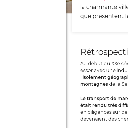
la charmante vil
que présentent 
Rétrospect
Au début du XXe sièc
essor avec une indus
l'
isolement géograph
montagnes
de la S
Le transport de mar
était rendu très diffi
en diligences sur d
devenaient des chem