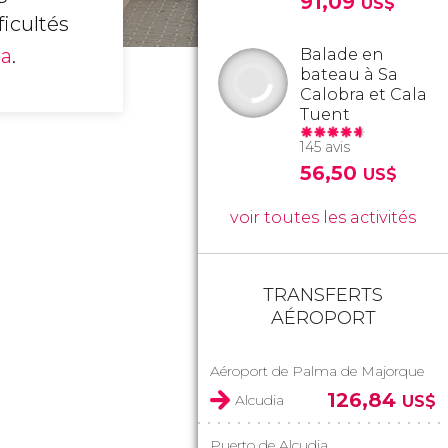
91,09
US$
ficultés
na
.
Balade en
bateau à Sa
Calobra et Cala
Tuent
145 avis
56,50
US$
voir toutes les activités
TRANSFERTS
AÉROPORT
Aéroport de Palma de Majorque
126,84
Alcudia
US$
Puerto de Alcudia