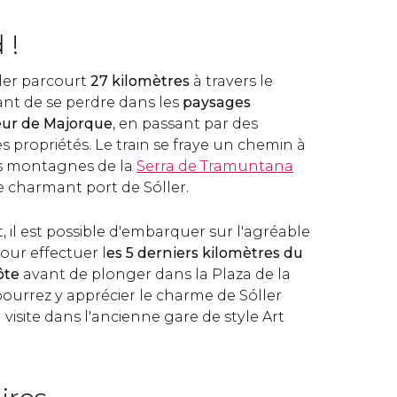
 !
ller parcourt
27 kilomètres
à travers le
nt de se perdre dans les
paysages
ieur de Majorque
, en passant par des
lles propriétés. Le train se fraye un chemin à
es montagnes de la
Serra de Tramuntana
le charmant port de Sóller.
t, il est possible d'embarquer sur l'agréable
our effectuer l
es 5 derniers kilomètres du
ôte
avant de plonger dans la Plaza de la
pourrez y apprécier le charme de Sóller
 visite dans l'ancienne gare de style Art