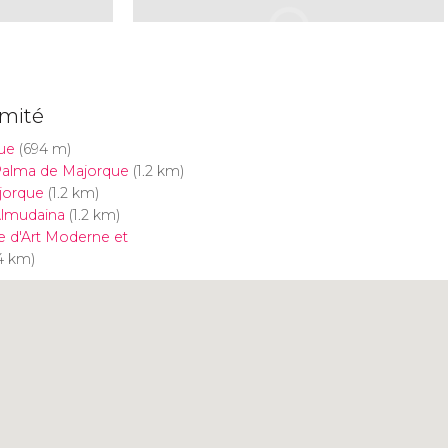
imité
ue
(694 m)
Palma de Majorque
(1.2 km)
jorque
(1.2 km)
'Almudaina
(1.2 km)
e d'Art Moderne et
4 km)
Cliquez ici pour utiliser la
carte