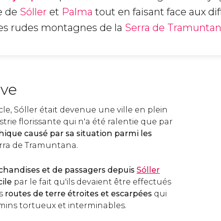
le de
Sóller
et
Palma
tout en faisant face aux dif
les rudes montagnes de la
Serra de Tramunta
ive
le, Sóller était devenue une ville en plein
trie florissante qui n'a été ralentie que par
ique causé par sa situation parmi les
erra de Tramuntana.
chandises et de passagers depuis
Sóller
cile
par le fait qu'ils devaient être effectués
es
routes de terre étroites et escarpées
qui
ins tortueux et interminables.