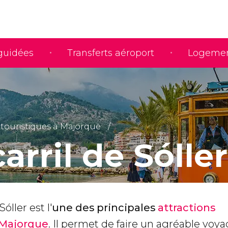
 guidées
Transferts aéroport
Logeme
 touristiques à Majorque
arril de Sóller
óller est l'
une des principales
attractions
 Majorque
. Il permet de faire un agréable voy