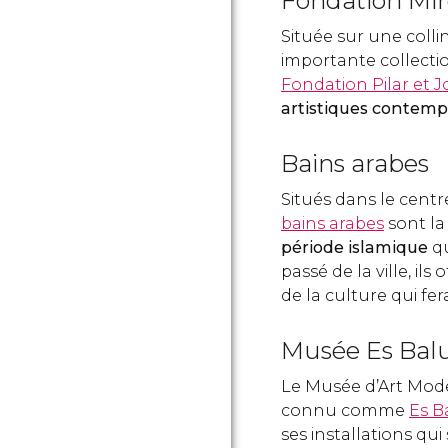
Fondation Mi
Située sur une coll
importante collectio
Fondation Pilar et 
artistiques contemp
Bains arabes
Situés dans le centr
bains arabes
sont l
période islamique
qu
passé de la ville, ils
de la culture qui fera
Musée Es Bal
Le Musée d’Art Mod
connu comme
Es B
ses installations qu