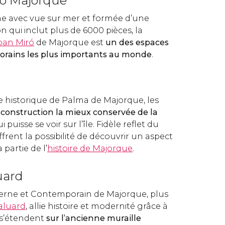
ró Majorque
ine avec vue sur mer et formée d’une
n qui inclut plus de 6000 pièces, la
Joan Miró
de Majorque est
un des espaces
orains les plus importants au monde
.
e historique de Palma de Majorque, les
a
construction la mieux conservée de la
i puisse se voir sur l’île. Fidèle reflet du
 offrent la possibilité de découvrir un aspect
 partie de l’
histoire de Majorque
.
uard
erne et Contemporain de Majorque, plus
aluard
, allie histoire et modernité grâce à
i s’étendent
sur l’ancienne muraille