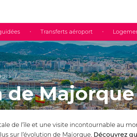
 guidées
Transferts aéroport
Logeme
lages
 de Majorque
tale de l’île et une visite incontournable au 
lus sur l’évolution de Majorque.
Découvrez que