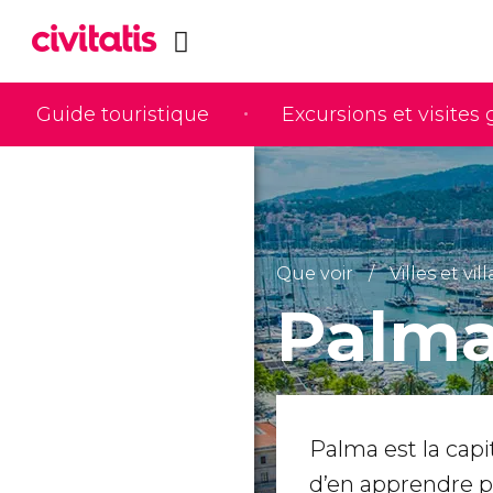
Guide touristique
Excursions et visites
Que voir
Villes et vil
Palma
Palma est la capi
d’en apprendre p