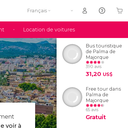
Français
nt
Location de voitures
Votre panier est vide
Bus touristique
de Palma de
Majorque
390 avis
31,20
US$
Free tour dans
Palma de
Majorque
65 avis
moment
Gratuit
 voir à