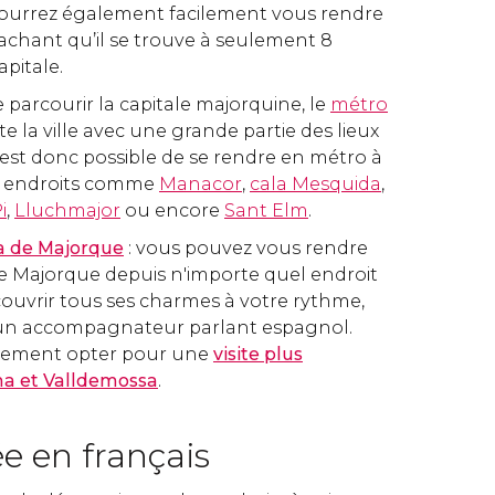
pourrez également facilement vous rendre
achant qu’il se trouve à seulement 8
apitale.
 parcourir la capitale majorquine, le
métro
 la ville avec une grande partie des lieux
 il est donc possible de se rendre en métro à
s endroits comme
Manacor
,
cala Mesquida
,
i
,
Lluchmajor
ou encore
Sant Elm
.
a de Majorque
: vous pouvez vous rendre
de Majorque depuis n'importe quel endroit
découvrir tous ses charmes à votre rythme,
un accompagnateur parlant espagnol.
lement opter pour une
visite plus
a et Valldemossa
.
ée en français