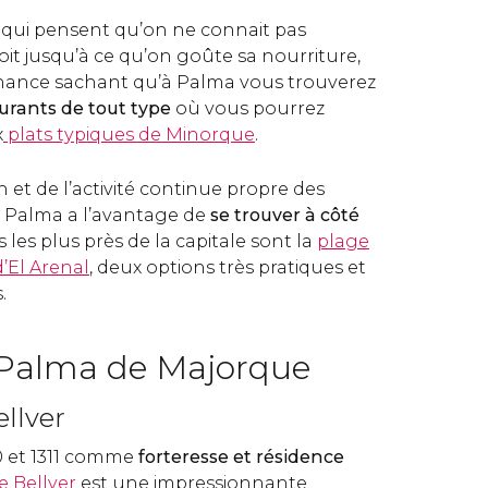
x qui pensent qu’on ne connait pas
it jusqu’à ce qu’on goûte sa nourriture,
 chance sachant qu’à Palma vous trouverez
urants de tout type
où vous pourrez
x
plats typiques de Minorque
.
n et de l’activité continue propre des
s, Palma a l’avantage de
se trouver à côté
s les plus près de la capitale sont la
plage
’El Arenal
, deux options très pratiques et
.
 Palma de Majorque
llver
0 et 1311 comme
forteresse et résidence
 Bellver
est une impressionnante