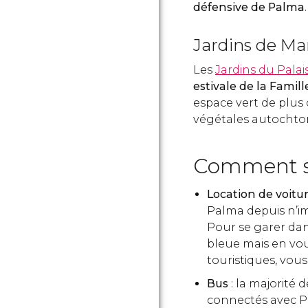
défensive de Palma
.
Jardins de Ma
Les
Jardins du Palai
estivale de la Famil
espace vert de plus
végétales autochton
Comment s
Location de voitu
Palma depuis n’imp
Pour se garer dan
bleue mais en vou
touristiques, vou
Bus
: la majorité 
connectés avec P