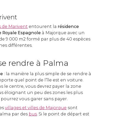
rivent
s de Marivent
entourent la
résidence
le Royale Espagnole
à Majorque avec un
 de 9 000 m2 formé par plus de 40 espèces
es différentes.
e rendre à Palma
re
: la manière la plus simple de se rendre à
orte quel point de l’île est en voiture.
s le centre, vous devrez payer la zone
s éloignant un peu des zones les plus
s pourrez vous garer sans payer.
des
villages et villes de Majorque
sont
alma par des
bus
. Si le point de départ est