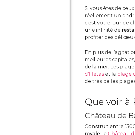
Si vous êtes de ceu
réellement un endro
c’est votre jour de
une infinité de
resta
profiter des délicieu
En plus de l’agitatio
meilleures capitale
de la mer
. Les plage
d’Illetas
et la
plage d
de très belles plages
Que voir à
Château de Be
Construit entre 130
royale
, le
Château de