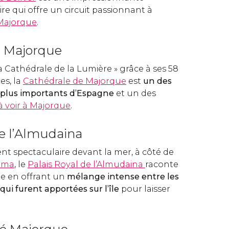
ire qui offre un circuit passionnant à
 Majorque
.
e Majorque
athédrale de la Lumière » grâce à ses 58
es, la
Cathédrale de Majorque
est
un des
es plus importants d’Espagne
et un des
à voir à Majorque
.
de l’Almudaina
 spectaculaire devant la mer, à côté de
alma
, le
Palais Royal de l’Almudaina
raconte
ue en offrant un
mélange intense entre les
qui furent apportées sur l’île
pour laisser