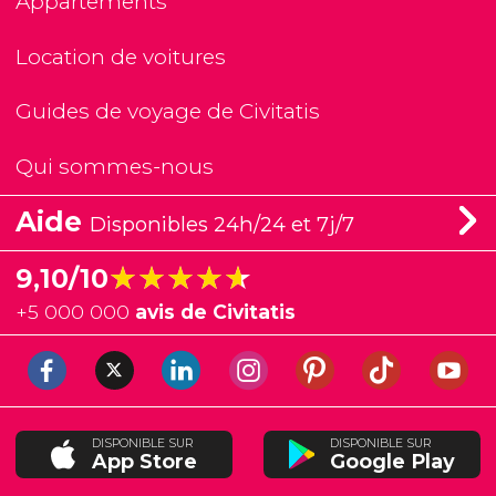
Appartements
Location de voitures
Guides de voyage de Civitatis
Qui sommes-nous
Aide
Disponibles 24h/24 et 7j/7
★★★★★
★★★★★
9,10/10
+
5 000 000
avis de Civitatis
DISPONIBLE SUR
DISPONIBLE SUR
App Store
Google Play