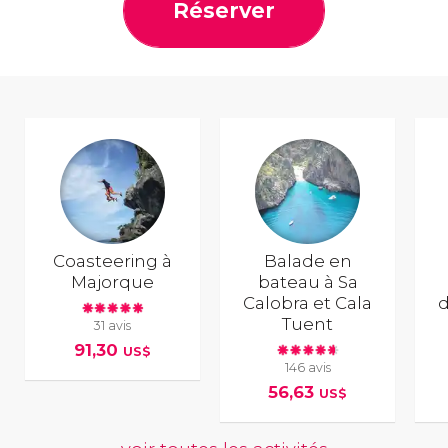
Réserver
Coasteering à
Balade en
Majorque
bateau à Sa
Calobra et Cala
d
Tuent
31 avis
91,30
US$
146 avis
56,63
US$