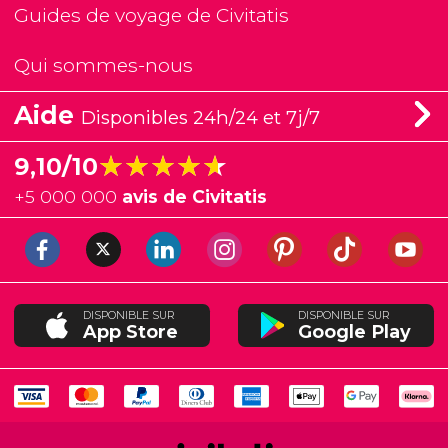
Guides de voyage de Civitatis
Qui sommes-nous
Aide
Disponibles 24h/24 et 7j/7
★★★★★
★★★★★
9,10/10
+
5 000 000
avis de Civitatis
DISPONIBLE SUR
DISPONIBLE SUR
App Store
Google Play