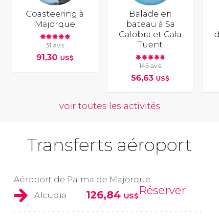
Coasteering à
Balade en
Majorque
bateau à Sa
Calobra et Cala
d
Tuent
31 avis
91,30
US$
145 avis
56,63
US$
voir toutes les activités
Transferts aéroport
Aéroport de Palma de Majorque
Réserver
126,84
Alcudia
US$